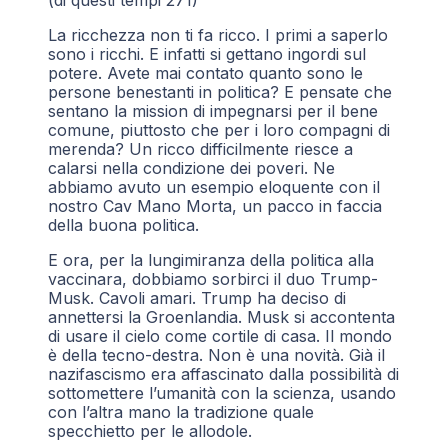
(di questi tempi 271)
La ricchezza non ti fa ricco. I primi a saperlo
sono i ricchi. E infatti si gettano ingordi sul
potere. Avete mai contato quanto sono le
persone benestanti in politica? E pensate che
sentano la mission di impegnarsi per il bene
comune, piuttosto che per i loro compagni di
merenda? Un ricco difficilmente riesce a
calarsi nella condizione dei poveri. Ne
abbiamo avuto un esempio eloquente con il
nostro Cav Mano Morta, un pacco in faccia
della buona politica.
E ora, per la lungimiranza della politica alla
vaccinara, dobbiamo sorbirci il duo Trump-
Musk. Cavoli amari. Trump ha deciso di
annettersi la Groenlandia. Musk si accontenta
di usare il cielo come cortile di casa. Il mondo
è della tecno-destra. Non è una novità. Già il
nazifascismo era affascinato dalla possibilità di
sottomettere l’umanità con la scienza, usando
con l’altra mano la tradizione quale
specchietto per le allodole.