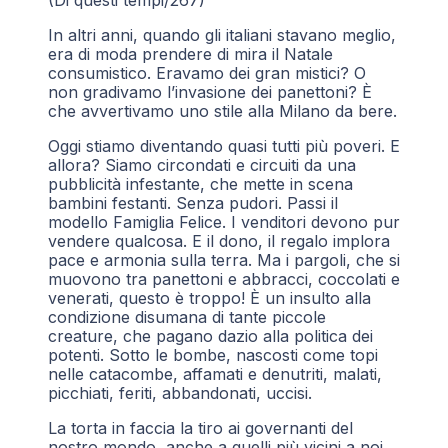
(Di questi tempi/267)
In altri anni, quando gli italiani stavano meglio,
era di moda prendere di mira il Natale
consumistico. Eravamo dei gran mistici? O
non gradivamo l’invasione dei panettoni? È
che avvertivamo uno stile alla Milano da bere.
Oggi stiamo diventando quasi tutti più poveri. E
allora? Siamo circondati e circuiti da una
pubblicità infestante, che mette in scena
bambini festanti. Senza pudori. Passi il
modello Famiglia Felice. I venditori devono pur
vendere qualcosa. E il dono, il regalo implora
pace e armonia sulla terra. Ma i pargoli, che si
muovono tra panettoni e abbracci, coccolati e
venerati, questo è troppo! È un insulto alla
condizione disumana di tante piccole
creature, che pagano dazio alla politica dei
potenti. Sotto le bombe, nascosti come topi
nelle catacombe, affamati e denutriti, malati,
picchiati, feriti, abbandonati, uccisi.
La torta in faccia la tiro ai governanti del
nostro mondo, anche a quelli più vicini a noi.